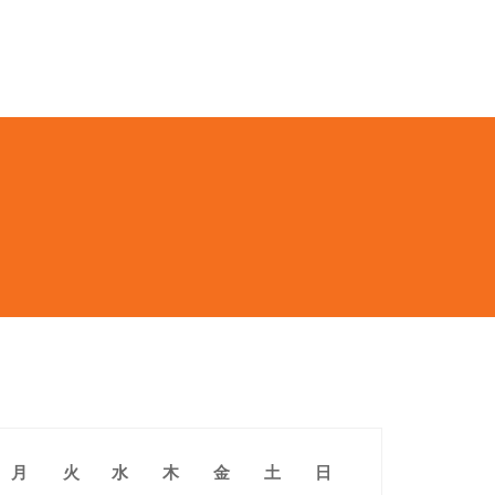
月
火
水
木
金
土
日