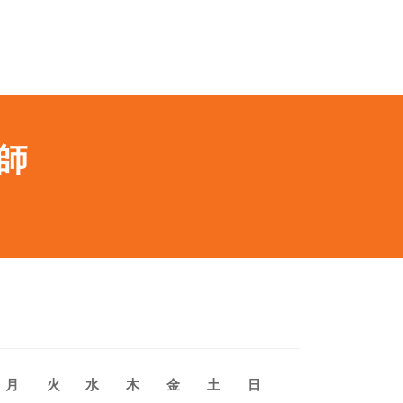
師
月
火
水
木
金
土
日