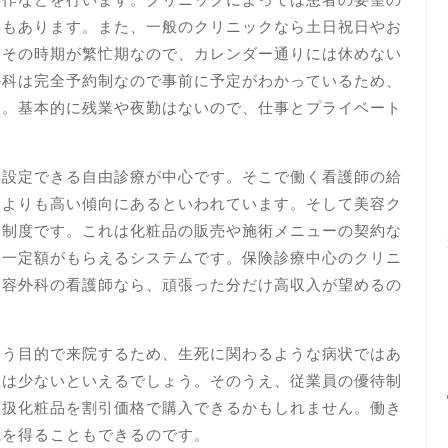
ともあります。また、一般のクリニックなら土日祝日やお
ろその時期が繁忙期なので、カレンダー通りには休めない
外科は完全予約制なので事前に予定がわかっているため、
す。基本的に残業や夜勤はないので、仕事とプライベート
に設定できる自由診療が中心です。そこで働く看護師の給
クよりも高い傾向にあるといわれています。そして美容ク
金制度です。これは化粧品の販売や施術メニューの契約な
に一定額がもらえるシステムです。保険診療中心のクリニ
美容外科の看護師なら、頑張った分だけ高収入が望めるの
いう目的で来院するため、生死に関わるような病状ではあ
担は少ないといえるでしょう。そのうえ、従業員の優待制
取扱化粧品を割引価格で購入できるかもしれません。働き
識を得ることもできるのです。